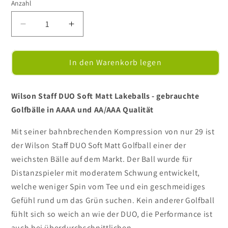
Anzahl
Verringere
Erhöhe
die
die
Menge
Menge
für
für
In den Warenkorb legen
Wilson
Wilson
Staff
Staff
DUO
DUO
Wilson Staff DUO Soft Matt Lakeballs - gebrauchte
Soft
Soft
Golfbälle in AAAA und AA/AAA Qualität
Matt
Matt
-
-
Mit seiner bahnbrechenden Kompression von nur 29 ist
Golfbälle
Golfbälle
der Wilson Staff DUO Soft Matt Golfball einer der
/
/
weichsten Bälle auf dem Markt. Der Ball wurde für
Lakeballs
Lakeballs
Distanzspieler mit moderatem Schwung entwickelt,
welche weniger Spin vom Tee und ein geschmeidiges
Gefühl rund um das Grün suchen. Kein anderer Golfball
fühlt sich so weich an wie der DUO, die Performance ist
auch bei überdurchschnittlichen