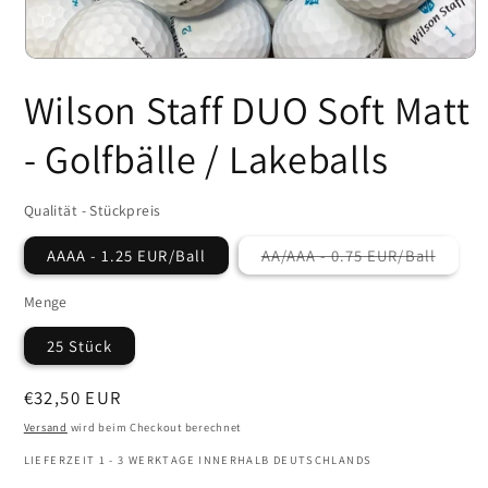
Medien
1
Wilson Staff DUO Soft Matt
in
Modal
öffnen
- Golfbälle / Lakeballs
Qualität - Stückpreis
AAAA - 1.25 EUR/Ball
AA/AAA - 0.75 EUR/Ball
Variante
ausverkauft
oder
Menge
nicht
verfügbar
25 Stück
Normaler
€32,50 EUR
Preis
Versand
wird beim Checkout berechnet
LIEFERZEIT 1 - 3 WERKTAGE INNERHALB DEUTSCHLANDS