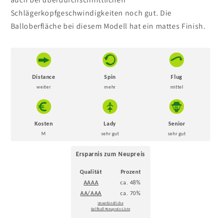
Schlägerkopfgeschwindigkeiten noch gut. Die
Balloberfläche bei diesem Modell hat ein mattes Finish.
Distance
Spin
Flug
weiter
mehr
mittel
Kosten
Lady
Senior
M
sehr gut
sehr gut
Ersparnis zum Neupreis
Qualität
Prozent
AAAA
ca. 48%
AA/AAA
ca. 70%
Unverbindliche
Golfball-Neupreis-Liste