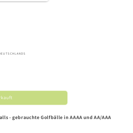
ausverkauft
oder
nicht
verfügbar
 DEUTSCHLANDS
rkauft
balls - gebrauchte Golfbälle in AAAA und AA/AAA