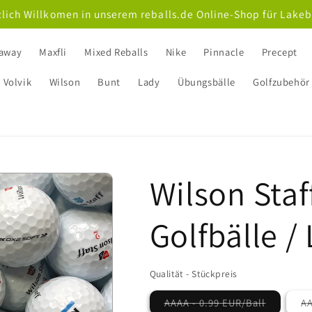
lich Willkomen in unserem reballs.de Online-Shop für Lakeb
laway
Maxfli
Mixed Reballs
Nike
Pinnacle
Precept
Volvik
Wilson
Bunt
Lady
Übungsbälle
Golfzubehör
Wilson Staff
Golfbälle /
Qualität - Stückpreis
AAAA - 0.99 EUR/Ball
AA
Variante