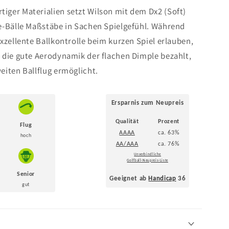
ger Materialien setzt Wilson mit dem Dx2 (Soft)
e-Bälle Maßstäbe in Sachen Spielgefühl. Während
xzellente Ballkontrolle beim kurzen Spiel erlauben,
 die gute Aerodynamik der flachen Dimple bezahlt,
eiten Ballflug ermöglicht.
Ersparnis zum Neupreis
Qualität
Prozent
Flug
AAAA
ca. 63%
hoch
AA/AAA
ca. 76%
Unverbindliche
Golfball-Neupreis-Liste
Senior
Geeignet ab
Handicap
36
gut