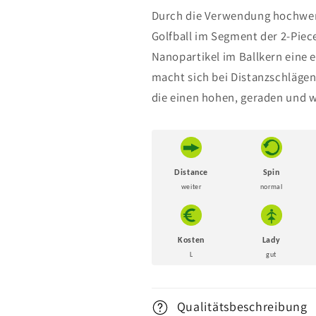
Golfbälle
Golfbälle
Durch die Verwendung hochwerti
/
/
Golfball im Segment der 2-Piec
Lakeballs
Lakeballs
Nanopartikel im Ballkern eine e
macht sich bei Distanzschlägen
die einen hohen, geraden und w
Distance
Spin
weiter
normal
Kosten
Lady
L
gut
Qualitätsbeschreibung