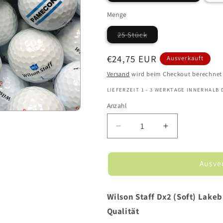
ausverkauft
oder
Menge
nicht
verfügbar
25 Stück
Variante
ausverkauft
oder
Normaler
€24,75 EUR
Ausverkauft
nicht
verfügbar
Preis
Versand
wird beim Checkout berechnet
LIEFERZEIT 1 - 3 WERKTAGE INNERHALB
Anzahl
Verringere
Erhöhe
die
die
Menge
Menge
für
für
Ausve
Wilson
Wilson
Staff
Staff
Dx2
Dx2
Wilson Staff Dx2 (Soft) Lake
(Soft)
(Soft)
Qualität
-
-