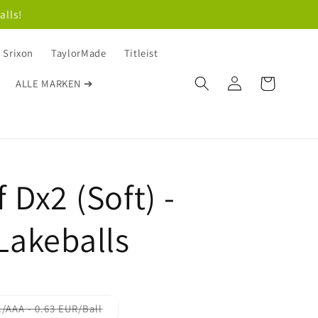
alls!
Srixon
TaylorMade
Titleist
Einloggen
Warenkorb
ALLE MARKEN ➔
 Dx2 (Soft) -
 Lakeballs
/AAA - 0.63 EUR/Ball
Variante