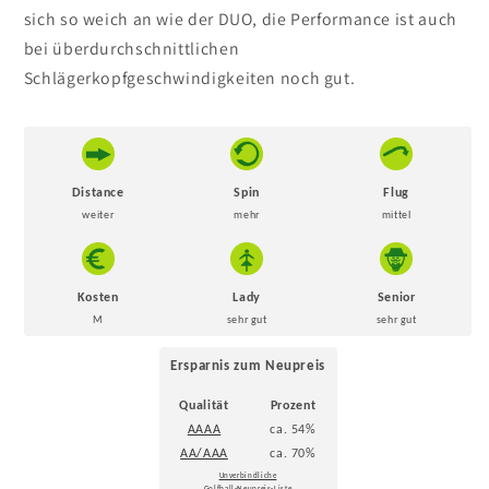
sich so weich an wie der DUO, die Performance ist auch
bei überdurchschnittlichen
Schlägerkopfgeschwindigkeiten noch gut.
Distance
Spin
Flug
weiter
mehr
mittel
Kosten
Lady
Senior
M
sehr gut
sehr gut
Ersparnis zum Neupreis
Qualität
Prozent
AAAA
ca. 54%
AA/AAA
ca. 70%
Unverbindliche