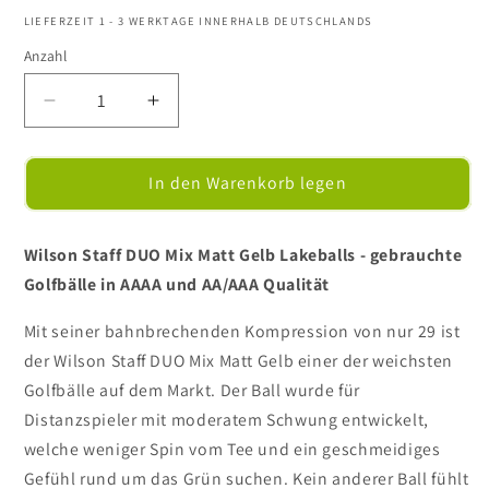
LIEFERZEIT 1 - 3 WERKTAGE INNERHALB DEUTSCHLANDS
Anzahl
Verringere
Erhöhe
die
die
Menge
Menge
für
für
In den Warenkorb legen
Wilson
Wilson
Staff
Staff
DUO
DUO
Wilson Staff DUO Mix Matt Gelb Lakeballs - gebrauchte
Mix
Mix
Golfbälle in AAAA und AA/AAA Qualität
Matt
Matt
Gelb
Gelb
Mit seiner bahnbrechenden Kompression von nur 29 ist
-
-
der Wilson Staff DUO Mix Matt Gelb einer der weichsten
Golfbälle
Golfbälle
Golfbälle auf dem Markt. Der Ball wurde für
/
/
Distanzspieler mit moderatem Schwung entwickelt,
Lakeballs
Lakeballs
welche weniger Spin vom Tee und ein geschmeidiges
Gefühl rund um das Grün suchen. Kein anderer Ball fühlt