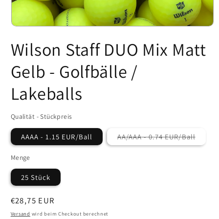
Medien
1
Wilson Staff DUO Mix Matt
in
Modal
öffnen
Gelb - Golfbälle /
Lakeballs
Qualität - Stückpreis
AAAA - 1.15 EUR/Ball
AA/AAA - 0.74 EUR/Ball
Variante
ausverkauft
oder
Menge
nicht
verfügbar
25 Stück
Normaler
€28,75 EUR
Preis
Versand
wird beim Checkout berechnet