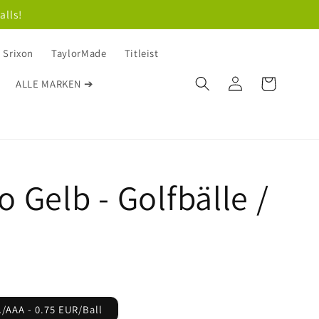
alls!
Srixon
TaylorMade
Titleist
Einloggen
Warenkorb
ALLE MARKEN ➔
o Gelb - Golfbälle /
/AAA - 0.75 EUR/Ball