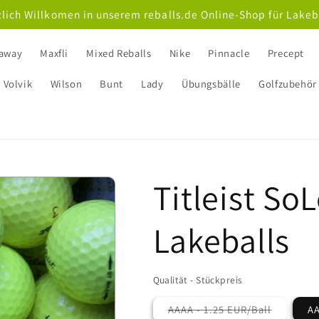
lich Willkomen in unserem reballs.de Online-Shop für Lakeb
laway
Maxfli
Mixed Reballs
Nike
Pinnacle
Precept
Volvik
Wilson
Bunt
Lady
Übungsbälle
Golfzubehör
Titleist SoL
Lakeballs
Qualität - Stückpreis
AAAA - 1.25 EUR/Ball
AA
Variante