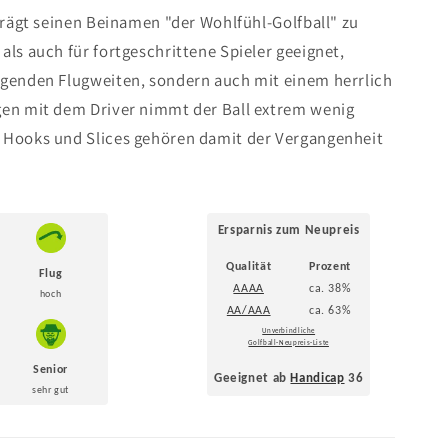
 trägt seinen Beinamen "der Wohlfühl-Golfball" zu
als auch für fortgeschrittene Spieler geeignet,
agenden Flugweiten, sondern auch mit einem herrlich
gen mit dem Driver nimmt der Ball extrem wenig
e Hooks und Slices gehören damit der Vergangenheit
Ersparnis zum Neupreis
Qualität
Prozent
Flug
AAAA
ca. 38%
hoch
AA/AAA
ca. 63%
Unverbindliche
Golfball-Neupreis-Liste
Senior
Geeignet ab
Handicap
36
sehr gut