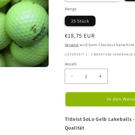
ausverkauft
oder
Menge
nicht
verfügbar
25 Stück
Normaler
€18,75 EUR
Preis
Versand
wird beim Checkout berechnet
LIEFERZEIT 1 - 3 WERKTAGE INNERHALB
Anzahl
Verringere
Erhöhe
die
die
Menge
Menge
für
für
In den Ware
Titleist
Titleist
SoLo
SoLo
Gelb
Gelb
Titleist SoLo Gelb Lakeballs
-
-
Qualität
Golfbälle
Golfbälle