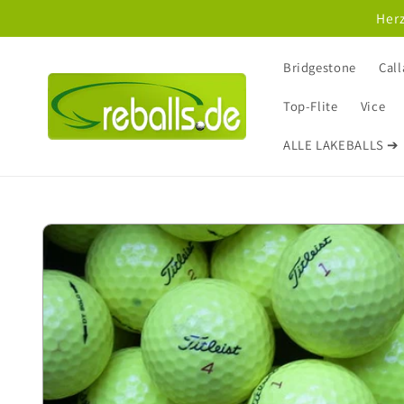
Direkt
Herz
zum
Inhalt
Bridgestone
Cal
Top-Flite
Vice
ALLE LAKEBALLS ➔
Zu
Produktinformationen
springen