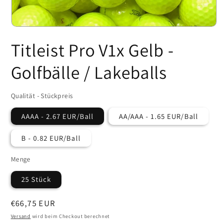
Medien
1
Titleist Pro V1x Gelb -
in
Modal
öffnen
Golfbälle / Lakeballs
Qualität - Stückpreis
AAAA - 2.67 EUR/Ball
AA/AAA - 1.65 EUR/Ball
B - 0.82 EUR/Ball
Menge
25 Stück
Normaler
€66,75 EUR
Preis
Versand
wird beim Checkout berechnet