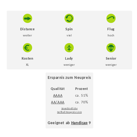
Distance
Spin
Flug
weiter
viel
hoch
Kosten
Lady
Senior
XL
weniger
weniger
Ersparnis zum Neupreis
Qualität
Prozent
AAAA
ca. 51%
AA/AAA
ca. 70%
Unverbindliche
Golfball-Neupreis-Liste
Geeignet ab
Handicap
9