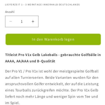
LIEFERZEIT 1 - 3 WERKTAGE INNERHALB DEUTSCHLANDS
Anzahl
Verringere
Erhöhe
die
die
Menge
Menge
für
für
In den Warenkorb legen
Titleist
Titleist
Pro
Pro
V1x
V1x
Titleist Pro V1x Gelb Lakeballs - gebrauchte Golfbälle in
Gelb
Gelb
AAAA, AA/AAA und B-Qualität
-
-
Golfbälle
Golfbälle
Der Pro V1 / Pro V1x ist wohl der meistgespielte Golfball
/
/
auf allen Turnierserien. Beide Varianten wurden für den
Lakeballs
Lakeballs
anspruchsvollen Golfer entwickelt, der auf die Leistung
eines Tourballs zurückgreifen möchte. Der Pro V1x Gelb
liefert noch mehr Länge und weniger Spin vom Tee und
im Spiel.