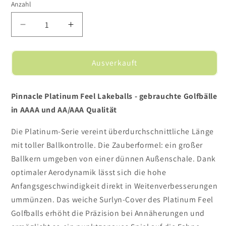
Anzahl
Verringere
Erhöhe
die
die
Menge
Menge
für
für
Ausverkauft
Pinnacle
Pinnacle
Platinum
Platinum
Feel
Feel
Pinnacle Platinum Feel Lakeballs - gebrauchte Golfbälle
-
-
in AAAA und AA/AAA Qualität
Golfbälle
Golfbälle
/
/
Die Platinum-Serie vereint überdurchschnittliche Länge
Lakeballs
Lakeballs
mit toller Ballkontrolle. Die Zauberformel: ein großer
Ballkern umgeben von einer dünnen Außenschale. Dank
optimaler Aerodynamik lässt sich die hohe
Anfangsgeschwindigkeit direkt in Weitenverbesserungen
ummünzen. Das weiche Surlyn-Cover des Platinum Feel
Golfballs erhöht die Präzision bei Annäherungen und