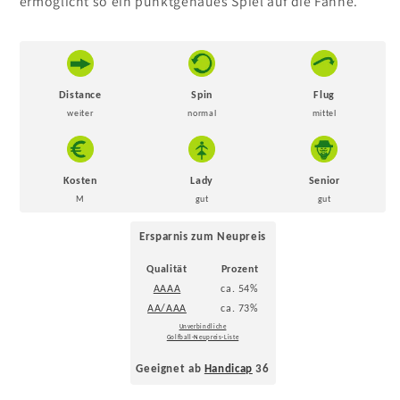
ermöglicht so ein punktgenaues Spiel auf die Fahne.
Distance
Spin
Flug
weiter
normal
mittel
Kosten
Lady
Senior
M
gut
gut
Ersparnis zum Neupreis
Qualität
Prozent
AAAA
ca. 54%
AA/AAA
ca. 73%
Unverbindliche
Golfball-Neupreis-Liste
Geeignet ab
Handicap
36