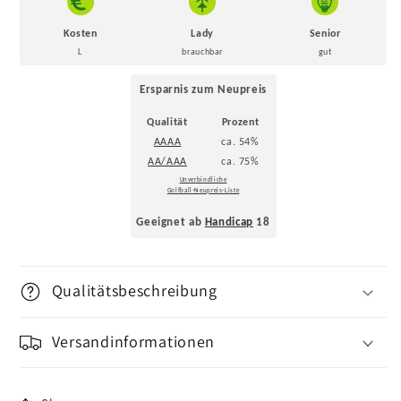
Kosten
Lady
Senior
L
brauchbar
gut
Ersparnis zum Neupreis
Qualität
Prozent
AAAA
ca. 54%
AA/AAA
ca. 75%
Unverbindliche
Golfball-Neupreis-Liste
Geeignet ab
Handicap
18
Qualitätsbeschreibung
Versandinformationen