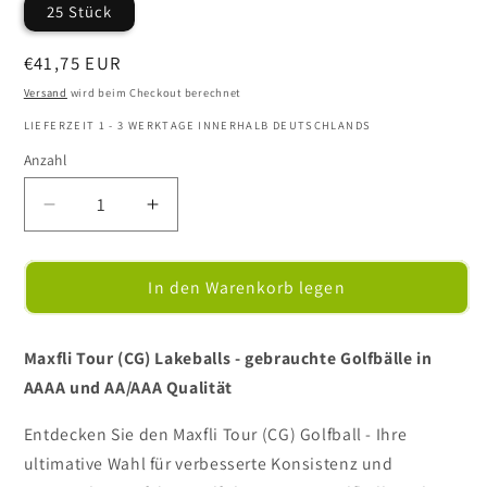
25 Stück
Normaler
€41,75 EUR
Preis
Versand
wird beim Checkout berechnet
LIEFERZEIT 1 - 3 WERKTAGE INNERHALB DEUTSCHLANDS
Anzahl
Verringere
Erhöhe
die
die
Menge
Menge
für
für
In den Warenkorb legen
Maxfli
Maxfli
Tour
Tour
(CG)
(CG)
Maxfli Tour (CG) Lakeballs - gebrauchte Golfbälle in
-
-
AAAA und AA/AAA Qualität
Golfbälle
Golfbälle
/
/
Entdecken Sie den Maxfli Tour (CG) Golfball - Ihre
Lakeballs
Lakeballs
ultimative Wahl für verbesserte Konsistenz und