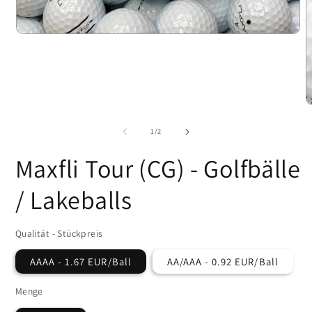
Medien
1
in
Modal
öffnen
M
2
i
von
1
/
2
M
ö
Maxfli Tour (CG) - Golfbälle
/ Lakeballs
Qualität - Stückpreis
AAAA - 1.67 EUR/Ball
AA/AAA - 0.92 EUR/Ball
Menge