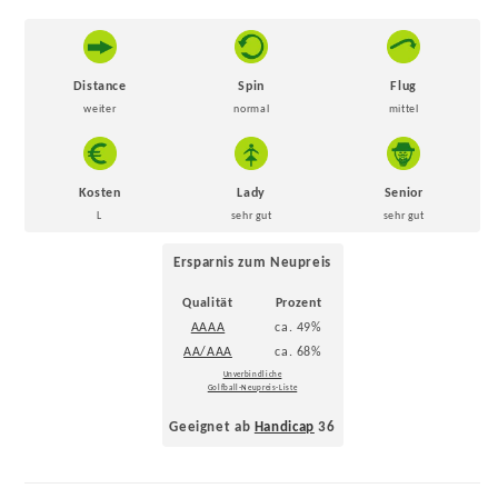
Distance
Spin
Flug
weiter
normal
mittel
Kosten
Lady
Senior
L
sehr gut
sehr gut
Ersparnis zum Neupreis
Qualität
Prozent
AAAA
ca. 49%
AA/AAA
ca. 68%
Unverbindliche
Golfball-Neupreis-Liste
Geeignet ab
Handicap
36