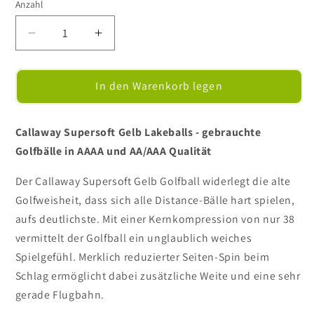
Anzahl
Verringere
Erhöhe
die
die
Menge
Menge
für
für
In den Warenkorb legen
Callaway
Callaway
Supersoft
Supersoft
Gelb
Gelb
Callaway Supersoft Gelb Lakeballs - gebrauchte
-
-
Golfbälle in AAAA und AA/AAA Qualität
Golfbälle
Golfbälle
/
/
Der Callaway Supersoft Gelb Golfball widerlegt die alte
Lakeballs
Lakeballs
Golfweisheit, dass sich alle Distance-Bälle hart spielen,
aufs deutlichste. Mit einer Kernkompression von nur 38
vermittelt der Golfball ein unglaublich weiches
Spielgefühl. Merklich reduzierter Seiten-Spin beim
Schlag ermöglicht dabei zusätzliche Weite und eine sehr
gerade Flugbahn.