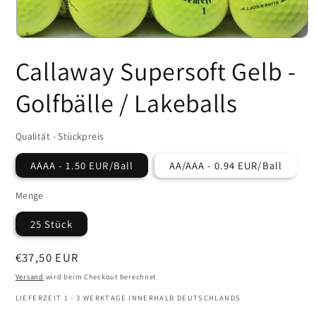
Medien
1
Callaway Supersoft Gelb -
in
Modal
öffnen
Golfbälle / Lakeballs
Qualität - Stückpreis
AAAA - 1.50 EUR/Ball
AA/AAA - 0.94 EUR/Ball
Menge
25 Stück
Normaler
€37,50 EUR
Preis
Versand
wird beim Checkout berechnet
LIEFERZEIT 1 - 3 WERKTAGE INNERHALB DEUTSCHLANDS